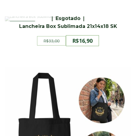
original
atual
era:
é:
R$89,90.
R$76,90.
Esgotado
PROMOÇÃO
Lancheira Box Sublimada 21x14x18 SK
R$
16,90
R$
33,00
O
O
preço
preço
original
atual
era:
é:
R$33,00.
R$16,90.