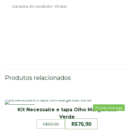
Garantia do vendedor: 30 dias
Produtos relacionados
PROMOÇÃO
Kit Necessaire e tapa Olho Margaridas
Verde
R$
76,90
R$
89,90
O
O
preço
preço