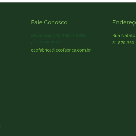
Fale Conosco
Endereç
WhatsApp
(41) 99641-9229
Rua Natáli
(41) 3345 5583
81.870-360 
ecofabrica@ecofabrica.com.br
.