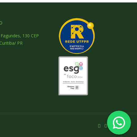
o
o Fagundes, 130 CEP
Curitiba/ PR