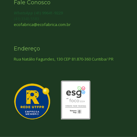
Fale Conosco
WhatsApp
(41) 99641-9229
(41) 3345 5583
ecofabrica@ecofabrica.com.br
Endereço
Rua Natálio Fagundes, 130 CEP 81.870-360 Curitiba/ PR