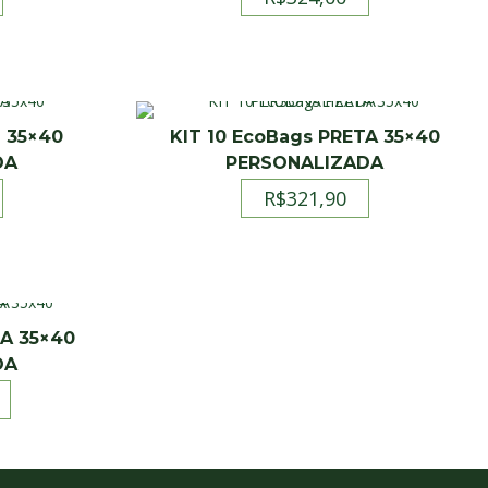
U 35×40
KIT 10 EcoBags PRETA 35×40
DA
PERSONALIZADA
R$
321,90
TA 35×40
DA