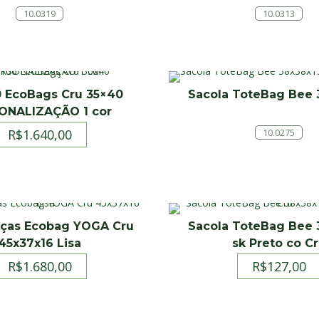
10.0319
10.0313
0 EcoBags Cru 35×40
Sacola ToteBag Bee 
ONALIZAÇÃO 1 cor
R$
1.640,00
10.0275
eças Ecobag YOGA Cru
Sacola ToteBag Bee 
45x37x16 Lisa
sk Preto co C
R$
1.680,00
R$
127,00