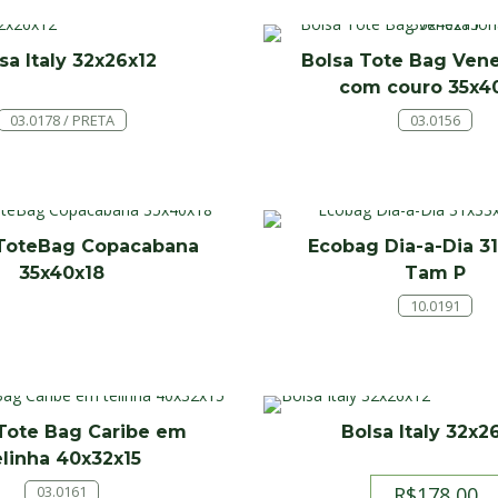
sa Italy 32x26x12
Bolsa Tote Bag Vene
com couro 35x4
03.0178 / PRETA
03.0156
 ToteBag Copacabana
Ecobag Dia-a-Dia 3
35x40x18
Tam P
10.0191
Tote Bag Caribe em
Bolsa Italy 32x2
elinha 40x32x15
03.0161
R$
178,00