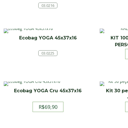
03.0216
Ecobag YOGA 45x37x16
KIT 10
PERS
03.0225
Ecobag YOGA Cru 45x37x16
Kit 30 p
R$
69,90