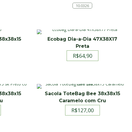
10.0326
38x38x15
Ecobag Dia-a-Dia 47X38X17
Preta
R$
64,90
38x38x15
Sacola ToteBag Bee 38x38x15
ru
Caramelo com Cru
R$
127,00