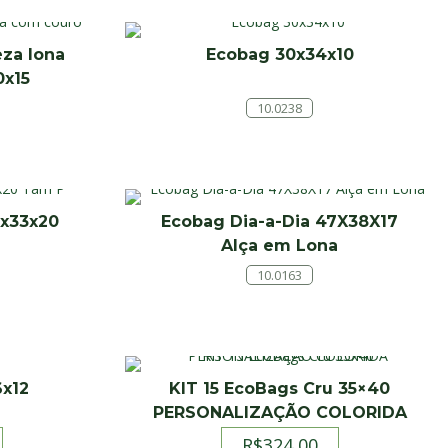
za lona
Ecobag 30x34x10
0x15
10.0238
1x33x20
Ecobag Dia-a-Dia 47X38X17
Alça em Lona
10.0163
6x12
KIT 15 EcoBags Cru 35×40
PERSONALIZAÇÃO COLORIDA
R$
324,00