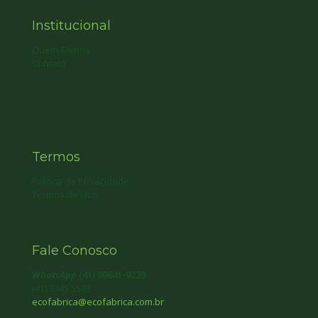
Institucional
Quem Somos
Contato
Termos
Política de Privacidade
Termos de Uso
Fale Conosco
WhatsApp
(41) 99641-9229
(41) 3345 5583
ecofabrica@ecofabrica.com.br