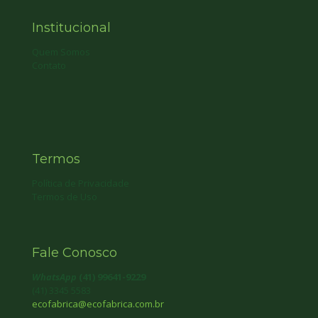
Institucional
Quem Somos
Contato
Termos
Política de Privacidade
Termos de Uso
Fale Conosco
WhatsApp
(41) 99641-9229
(41) 3345 5583
ecofabrica@ecofabrica.com.br