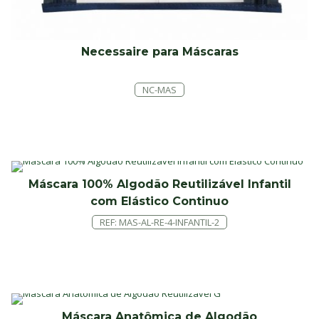
Necessaire para Máscaras
NC-MAS
Máscara 100% Algodão Reutilizável Infantil
com Elástico Continuo
REF: MAS-AL-RE-4-INFANTIL-2
Máscara Anatômica de Algodão