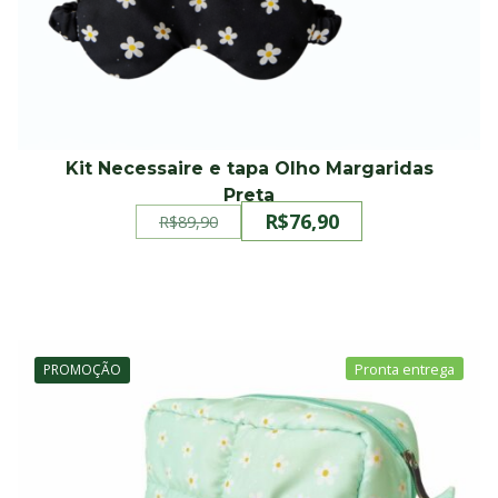
Kit Necessaire e tapa Olho Margaridas
Preta
R$
76,90
R$
89,90
O
O
preço
preço
original
atual
era:
é:
R$89,90.
R$76,90.
PROMOÇÃO