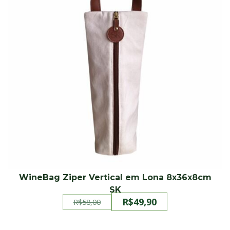
WineBag Ziper Vertical em Lona 8x36x8cm
SK
R$
49,90
R$
58,00
O
O
preço
preço
original
atual