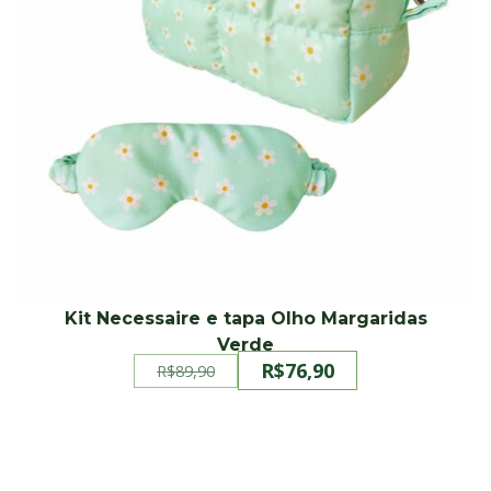
Kit Necessaire e tapa Olho Margaridas
Verde
R$
76,90
R$
89,90
O
O
preço
preço
original
atual
era:
é:
R$89,90.
R$76,90.