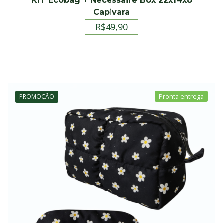
KIT Ecobag + Necessaire Box 22x14x8
Capivara
R$
49,90
PROMOÇÃO