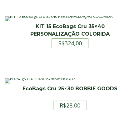
era:
é:
R$58,00.
R$49,90.
KIT 15 EcoBags Cru 35×40
PERSONALIZAÇÃO COLORIDA
R$
324,00
EcoBags Cru 25×30 BOBBIE GOODS
R$
28,00