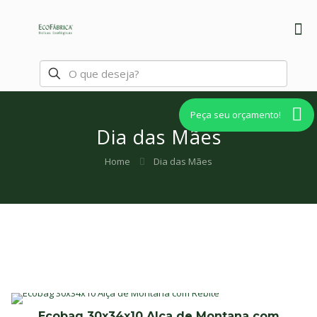
Peça seu orçamento!
Dia das Mães
Home
Dia das Mães
Ecobag 30x34x10 Alça de Montana com