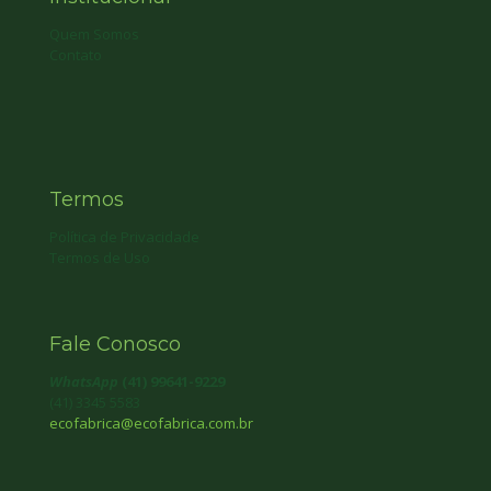
Quem Somos
Contato
Termos
Política de Privacidade
Termos de Uso
Fale Conosco
WhatsApp
(41) 99641-9229
(41) 3345 5583
ecofabrica@ecofabrica.com.br