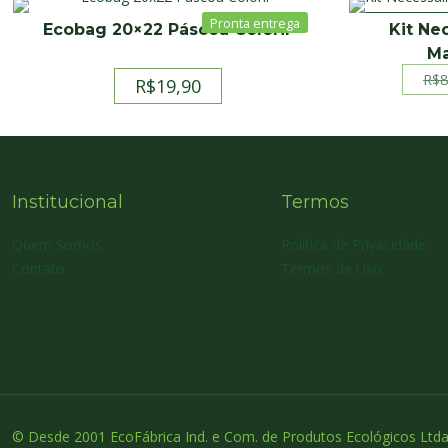
PROMOÇÃO
Ecobag 20×22 Páscoa Colorir
Kit Ne
Ma
R$
8
R$
19,90
Institucional
Termos
Quem Somos
Política de Privacidade
Contato
Termos de Uso
© Desde 2001 EcoFábrica Ind. e Com. de Produtos Ecológicos Ltda