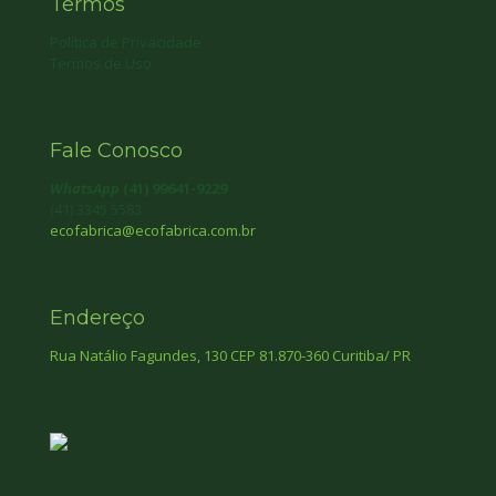
Termos
Política de Privacidade
Termos de Uso
Fale Conosco
WhatsApp
(41) 99641-9229
(41) 3345 5583
ecofabrica@ecofabrica.com.br
Endereço
Rua Natálio Fagundes, 130 CEP 81.870-360 Curitiba/ PR