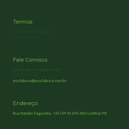
Termos
Política de Privacidade
Termos de Uso
Fale Conosco
WhatsApp
(41) 99641-9229
(41) 3345 5583
ecofabrica@ecofabrica.com.br
Endereço
Rua Natálio Fagundes, 130 CEP 81.870-360 Curitiba/ PR