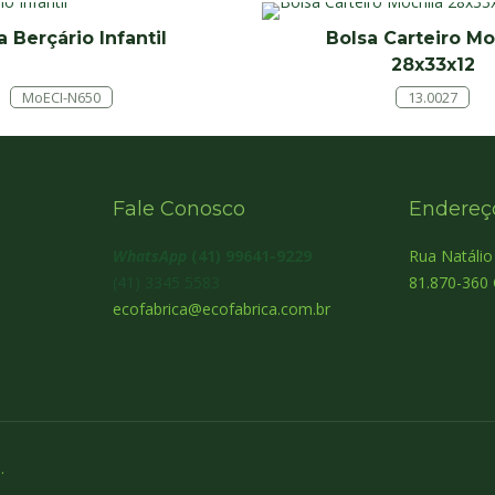
a Berçário Infantil
Bolsa Carteiro Mo
28x33x12
MoECI-N650
13.0027
Fale Conosco
Endereç
WhatsApp
(41) 99641-9229
Rua Natáli
(41) 3345 5583
81.870-360 
ecofabrica@ecofabrica.com.br
.