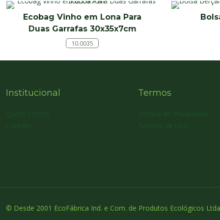
Ecobag Vinho em Lona Para
Bols
Duas Garrafas 30x35x7cm
10.0035
Institucional
Termos
Quem Somos
Política de Privacidade
Contato
Termos de Uso
© Desde 2001 EcoFábrica Ind. e Com. de Produtos Ecológicos Ltda