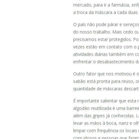
mercado, para ir a farmácia, e
a troca da máscara a cada duas 
O país não pode párar e serviç
do nosso trabalho. Mais cedo ou
precisamos estar protegidos. Po
vezes estão em contato com o p
atividades diárias também em co
enfrentar o desabastecimento d
Outro fator que nos motivou é o
sabão está pronta para reuso, ou
quantidade de máscaras descart
É importante salientar que esta
algodão reutilizada é uma barrei
além das gripes já conhecidas.
levar as mãos à boca, nariz e o
limpar com frequência os locais u
com idosos e pessoas que fazem