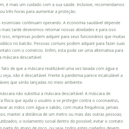
nfim, é mais um cuidado com a sua saúde. Inclusive, recomendamos
ou três horas para aumentar a proteção.
os essenciais continuam operando. A economia saudável depende
 mais tarde deveremos retomar nossas atividades e para isso
r isso, empresas podem adquirir para seus funcionários que muitas
úblico no balcão. Pessoas comuns podem adquirir para fazer suas
ntato com o comércio. Enfim, esta pode ser uma alternativa para
a máscara descartável.
 fato de que a máscara reutilizável uma vez lavada com água e
 seja, não é descartável. Frente à pandemia parece incalculável a
áveis que serão lançadas no meio ambiente.
 máscara não substitui a máscara descartável. A máscara de
ra física que ajuda o usuário a se proteger contra o coronavírus,
 Lavar as mãos com água e sabão, com muita frequência; jamais
lhos; manter a distância de um metro ou mais das outras pessoas;
tilizados; o isolamento social dentro do possível; evitar o contato
 parte do grupo de risco, ou seja, todos estes cuidados devem