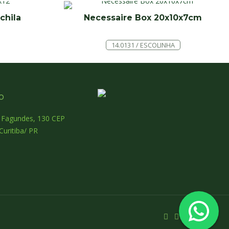
chila
Necessaire Box 20x10x7cm
14.0131 / ESCOLINHA
o
o Fagundes, 130 CEP
Curitiba/ PR