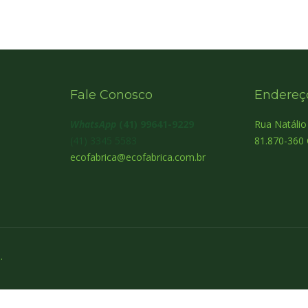
Fale Conosco
Endereç
WhatsApp
(41) 99641-9229
Rua Natáli
(41) 3345 5583
81.870-360 
ecofabrica@ecofabrica.com.br
.