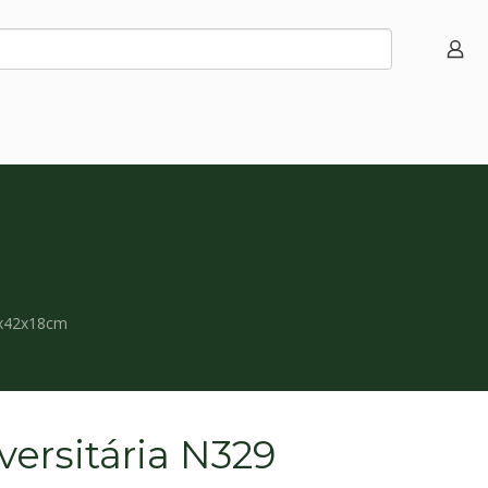
2x42x18cm
versitária N329