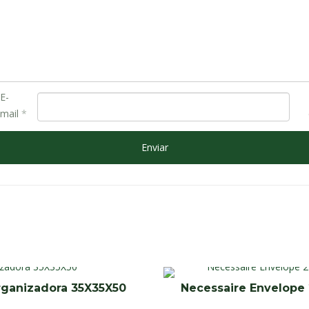
E-
mail
*
rganizadora 35X35X50
Necessaire Envelope