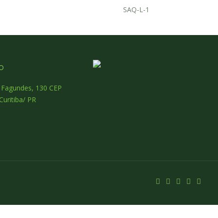
SAQ-L-1
o
o Fagundes, 130 CEP
Curitiba/ PR