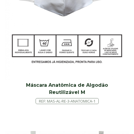
Máscara Anatômica de Algodão
Reutilizável M
REF: MAS-AL-RE-3-ANATOMICA-1