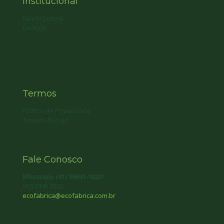
Institucional
Quem Somos
Contato
Termos
Política de Privacidade
Termos de Uso
Fale Conosco
WhatsApp
(41) 99641-9229
(41) 3345 5583
ecofabrica@ecofabrica.com.br