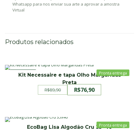
Whatsapp para nos enviar sua arte a aprovar a amostra
Virtual
Produtos relacionados
PROMOÇÃO
Kit Necessaire e tapa Olho Margaridas
Preta
R$
76,90
R$
89,90
O
O
preço
preço
original
atual
era:
é:
R$89,90.
R$76,90.
EcoBag Lisa Algodão Cru 35×40