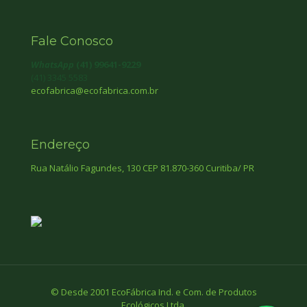
Fale Conosco
WhatsApp
(41) 99641-9229
(41) 3345 5583
ecofabrica@ecofabrica.com.br
Endereço
Rua Natálio Fagundes, 130 CEP 81.870-360 Curitiba/ PR
© Desde 2001 EcoFábrica Ind. e Com. de Produtos
Ecológicos Ltda.