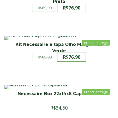
Preta
R$
76,90
R$
89,90
O
O
preço
preço
original
atual
era:
é:
R$89,90.
R$76,90.
PROMOÇÃO
Kit Necessaire e tapa Olho Margaridas
Verde
R$
76,90
R$
89,90
O
O
preço
preço
original
atual
era:
é:
R$89,90.
R$76,90.
Necessaire Box 22x14x8 Capivara ML
R$
34,50