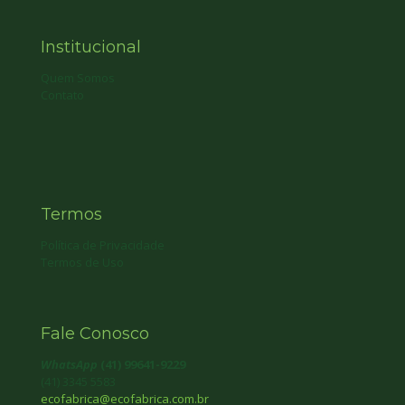
Institucional
Quem Somos
Contato
Termos
Política de Privacidade
Termos de Uso
Fale Conosco
WhatsApp
(41) 99641-9229
(41) 3345 5583
ecofabrica@ecofabrica.com.br