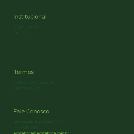
Institucional
Quem Somos
Contato
Termos
Política de Privacidade
Termos de Uso
Fale Conosco
WhatsApp
(41) 99641-9229
(41) 3345 5583
ecofabrica@ecofabrica.com.br