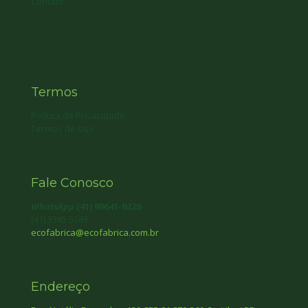
Contato
Termos
Política de Privacidade
Termos de Uso
Fale Conosco
WhatsApp
(41) 99641-9229
(41) 3345 5583
ecofabrica@ecofabrica.com.br
Endereço