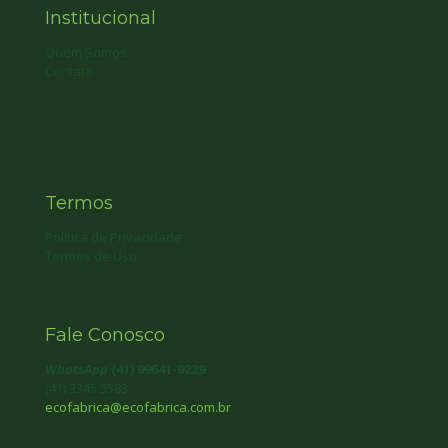
Institucional
Quem Somos
Contato
Termos
Política de Privacidade
Termos de Uso
Fale Conosco
WhatsApp
(41) 99641-9229
(41) 3345 5583
ecofabrica@ecofabrica.com.br