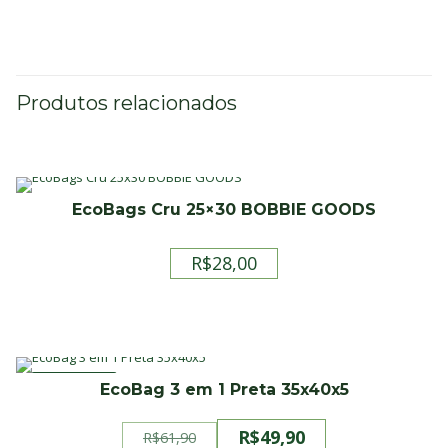
Produtos relacionados
EcoBags Cru 25×30 BOBBIE GOODS
R$
28,00
PROMOÇÃO
EcoBag 3 em 1 Preta 35x40x5
R$
49,90
R$
61,90
O
O