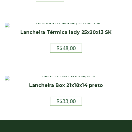
preço
preço
original
atual
era:
é:
R$61,90.
R$49,90.
Lancheira Térmica lady 25x20x13 SK
R$
48,00
Lancheira Box 21x18x14 preto
R$
33,00