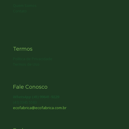
Quem Somos
Contato
Termos
Política de Privacidade
Termos de Uso
Fale Conosco
WhatsApp
(41) 99641-9229
(41) 3345 5583
ecofabrica@ecofabrica.com.br