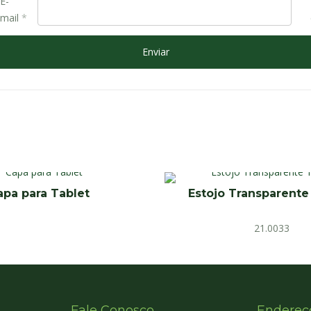
E-
mail
*
apa para Tablet
Estojo Transparente
21.0033
Fale Conosco
Endereç