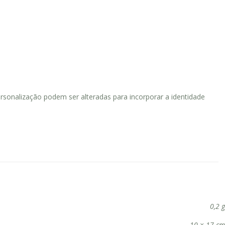
sonalização podem ser alteradas para incorporar a identidade
0,2 g
10 × 17 cm