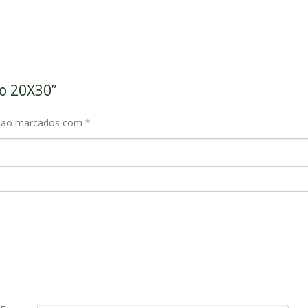
do 20X30”
 são marcados com
*