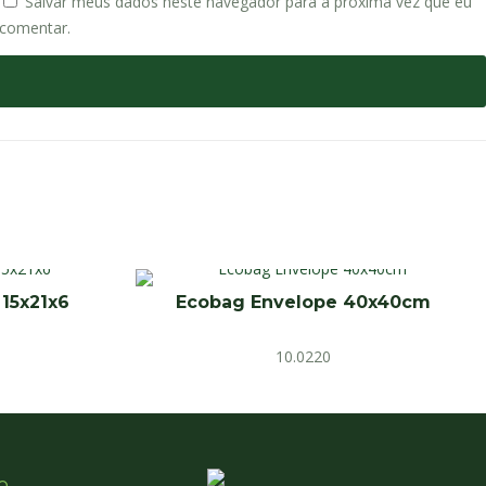
Salvar meus dados neste navegador para a próxima vez que eu
comentar.
 15x21x6
Ecobag Envelope 40x40cm
10.0220
o