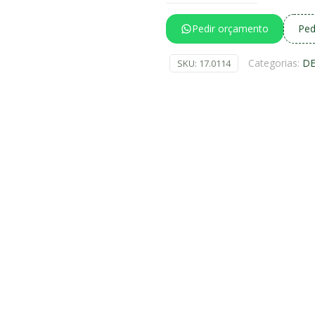
Pedir orçamento
Ped
Categorias:
D
SKU:
17.0114