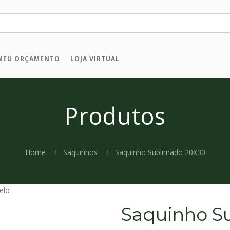
MEU ORÇAMENTO
LOJA VIRTUAL
Produtos
Home
Saquinhos
Saquinho Sublimado 20X30
elo
Saquinho S