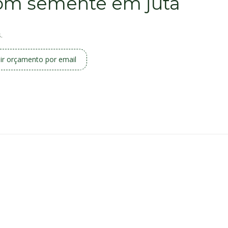
om semente em juta
.
ir orçamento por email