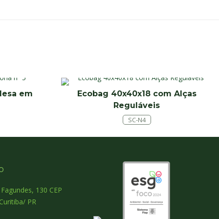
 Mesa em
Ecobag 40x40x18 com Alças
Reguláveis
SC-N4
o
o Fagundes, 130 CEP
Curitiba/ PR