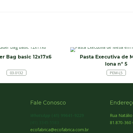
er Bag basic 12x17x6
Pasta Executiva de
lona nº 5
03.0132
PEM-L5
Fale Conosco
Endereç
WhatsApp
(41) 99641-9229
Rua Natáli
(41) 3345 5583
81.870-360 
ecofabrica@ecofabrica.com.br