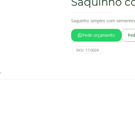
Saquinho c
Saquinho simples com sementes
Pedir orçamento
Ped
SKU:
17.0026
0