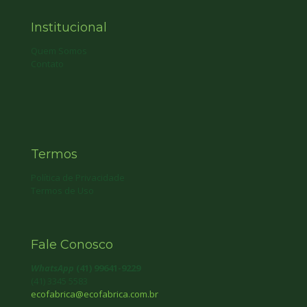
Institucional
Quem Somos
Contato
Termos
Política de Privacidade
Termos de Uso
Fale Conosco
WhatsApp
(41) 99641-9229
(41) 3345 5583
ecofabrica@ecofabrica.com.br