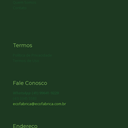
Quem Somos
Contato
Termos
Política de Privacidade
Termos de Uso
Fale Conosco
WhatsApp
(41) 99641-9229
(41) 3345 5583
ecofabrica@ecofabrica.com.br
Endereço