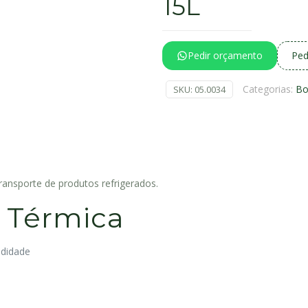
15L
Pedir orçamento
Ped
Categorias:
Bo
SKU:
05.0034
ransporte de produtos refrigerados.
a Térmica
ndidade