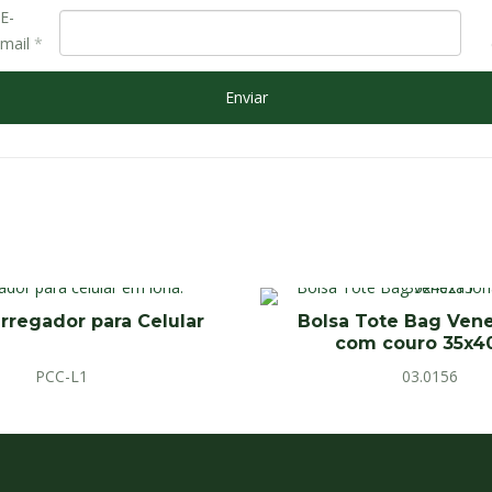
E-
mail
*
rregador para Celular
Bolsa Tote Bag Vene
com couro 35x4
PCC-L1
03.0156