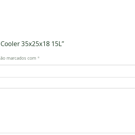
n Cooler 35x25x18 15L”
 são marcados com
*