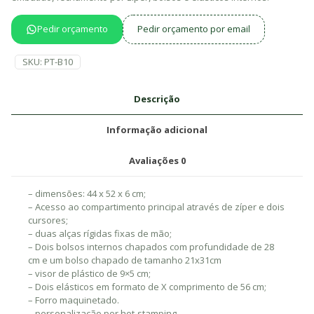
Pedir orçamento
Pedir orçamento por email
SKU:
PT-B10
Descrição
Informação adicional
Avaliações
0
– dimensões: 44 x 52 x 6 cm;
– Acesso ao compartimento principal através de zíper e dois
cursores;
– duas alças rígidas fixas de mão;
– Dois bolsos internos chapados com profundidade de 28
cm e um bolso chapado de tamanho 21x31cm
– visor de plástico de 9×5 cm;
– Dois elásticos em formato de X comprimento de 56 cm;
– Forro maquinetado.
– personalização por hot-stamping.