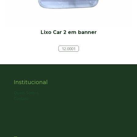
Lixo Car 2 em banner
12.0001
Institucional
Quem Somos
Contato