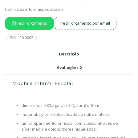
Confira as informações abaixo.
Pedir orçamento
Pedir orçamento por email
SKU:
20.0002
Descrição
Avaliações
0
Mochila Infantil Escolar
dimensões: 28(largura) x 34(altura) x 10 cm;
material: nylon 70 plastificado ou outro material;
um compartimento principal com acesso através de
zíper médio e dois cursores niquelados;
um bolso frontal medindo 22x22cm com acesso através