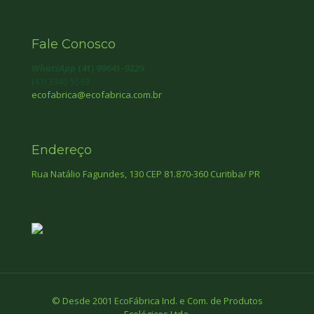
Fale Conosco
WhatsApp
(41) 99641-9229
(41) 3345 5583
ecofabrica@ecofabrica.com.br
Endereço
Rua Natálio Fagundes, 130 CEP 81.870-360 Curitiba/ PR
© Desde 2001 EcoFábrica Ind. e Com. de Produtos
Ecológicos Ltda.