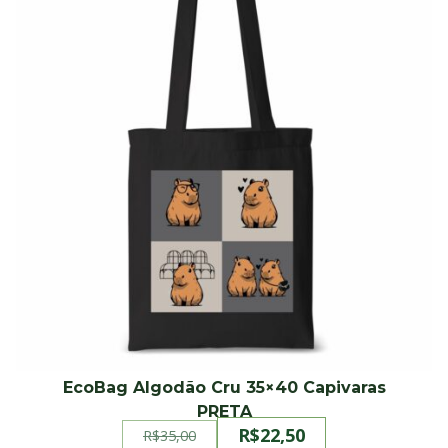
EcoBag Algodão Cru 35×40 Capivaras
PRETA
R$
22,50
R$
35,00
O
O