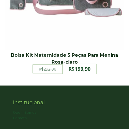
Bolsa Kit Maternidade 5 Peças Para Menina
Rosa-claro
R$
199,90
R$
292,90
O
O
preço
preço
original
atual
era:
é:
R$292,90.
R$199,90.
Institucional
Quem Somos
Contato