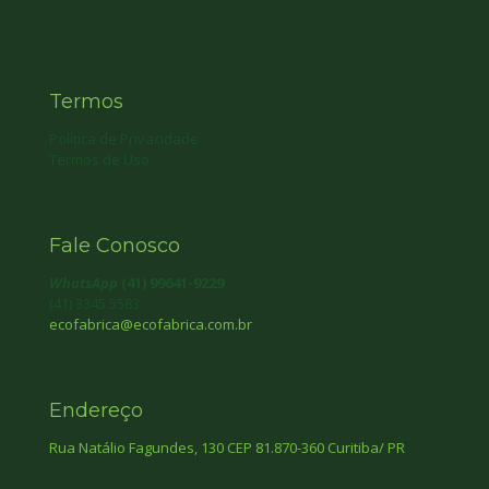
Termos
Política de Privacidade
Termos de Uso
Fale Conosco
WhatsApp
(41) 99641-9229
(41) 3345 5583
ecofabrica@ecofabrica.com.br
Endereço
Rua Natálio Fagundes, 130 CEP 81.870-360 Curitiba/ PR