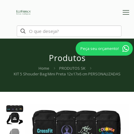
Peça seu orçamento!
Produtos
Home
PRODUTOS SK
KIT 5 Shouder Bag Mini Preta 12x17x6 cm PERSONALIZADAS