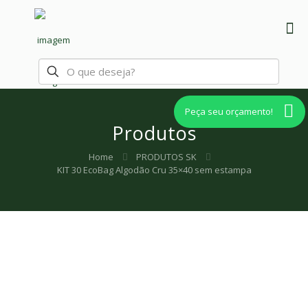
Peça seu orçamento!
Produtos
Home
PRODUTOS SK
KIT 30 EcoBag Algodão Cru 35×40 sem estampa