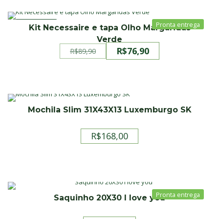
PROMOÇÃO
Kit Necessaire e tapa Olho Margaridas
Verde
R$
76,90
R$
89,90
O
O
preço
preço
original
atual
era:
é:
R$89,90.
R$76,90.
Mochila Slim 31X43X13 Luxemburgo SK
R$
168,00
Saquinho 20X30 I love you