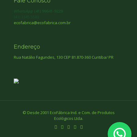
Fale Conosco
WhatsApp
(41) 99641-9229
(41) 3345 5583
ecofabrica@ecofabrica.com.br
Endereço
Rua Natálio Fagundes, 130 CEP 81.870-360 Curitiba/ PR
© Desde 2001 EcoFábrica Ind. e Com. de Produtos
Ecológicos Ltda.