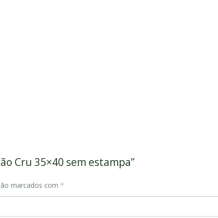
godão Cru 35×40 sem estampa”
 são marcados com
*