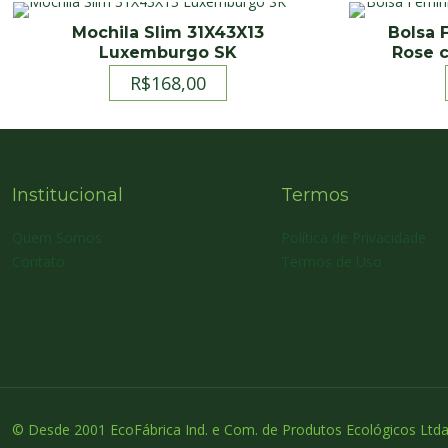
Mochila Slim 31X43X13
Bolsa 
Luxemburgo SK
Rose c
R$
168,00
Institucional
Termos
Quem Somos
Política de Privacidade
Contato
Termos de Uso
© Desde 2001 EcoFábrica Ind. e Com. de Produtos Ecológicos Ltda