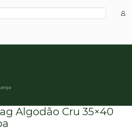
stampa
ag Algodão Cru 35×40
pa