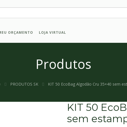
MEU ORÇAMENTO
LOJA VIRTUAL
Produtos
e
PRODUTOS SK
KIT 50 EcoBag Algodão Cru 35×40 sem e
KIT 50 EcoB
sem estam