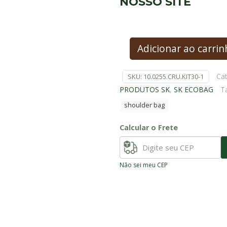
NOSSO SITE
Adicionar ao carri
Cat
SKU:
10.0255.CRU.KIT30-1
PRODUTOS SK
,
SK ECOBAG
T
shoulder bag
Calcular o Frete
Não sei meu CEP