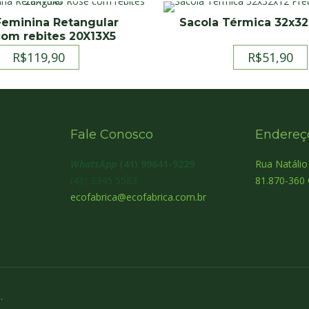
Feminina Retangular
Sacola Térmica 32x32
om rebites 20X13X5
R$
119,90
R$
51,90
Fale Conosco
Endereç
WhatsApp
(41) 99641-9229
Rua Natáli
(41) 3345 5583
81.870-360 
ecofabrica@ecofabrica.com.br
.