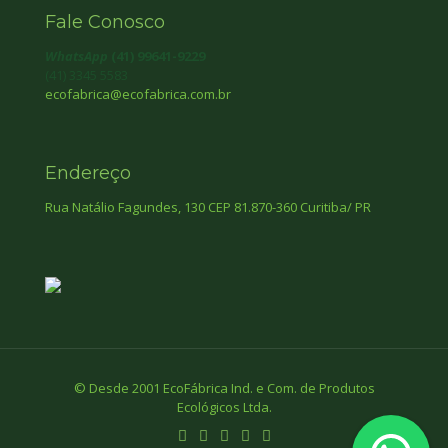
Fale Conosco
WhatsApp
(41) 99641-9229
(41) 3345 5583
ecofabrica@ecofabrica.com.br
Endereço
Rua Natálio Fagundes, 130 CEP 81.870-360 Curitiba/ PR
© Desde 2001 EcoFábrica Ind. e Com. de Produtos
Ecológicos Ltda.