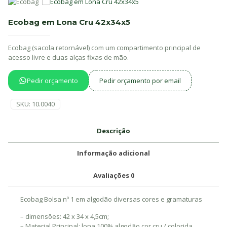
Ecobag em Lona Cru 42x34x5
Ecobag (sacola retornável) com um compartimento principal de
acesso livre e duas alças fixas de mão.
Pedir orçamento
Pedir orçamento por email
SKU:
10.0040
Descrição
Informação adicional
Avaliações
0
Ecobag Bolsa nº 1 em algodão diversas cores e gramaturas
– dimensões: 42 x 34 x 4,5cm;
– Material Principal: lona 100% algodão cor cru / colorida