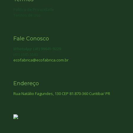
Política de Privacidade
Termos de Uso
Fale Conosco
WhatsApp
(41) 99641-9229
(41) 3345 5583
ecofabrica@ecofabrica.com.br
Endereço
Rua Natálio Fagundes, 130 CEP 81.870-360 Curitiba/ PR