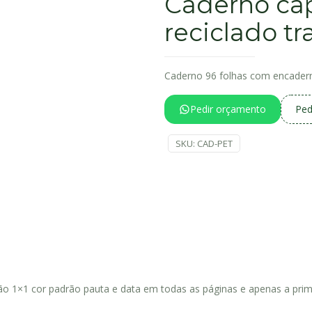
Caderno ca
reciclado t
Caderno 96 folhas com encader
Pedir orçamento
Ped
SKU:
CAD-PET
são 1×1 cor padrão pauta e data em todas as páginas e apenas a prim