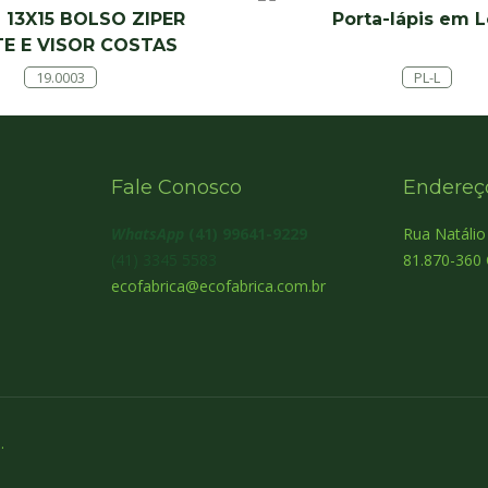
 13X15 BOLSO ZIPER
Porta-lápis em 
E E VISOR COSTAS
19.0003
PL-L
Fale Conosco
Endereç
WhatsApp
(41) 99641-9229
Rua Natáli
(41) 3345 5583
81.870-360 
ecofabrica@ecofabrica.com.br
.