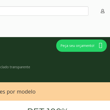
Peça seu orçamento!
clado transparente
des por modelo