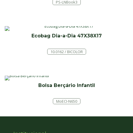
PS-LNBook3
Ecobag Dia-a-Dia 47X38X17
10.0162 / BICOLOR
Bolsa Berçário Infantil
MoECI-N650