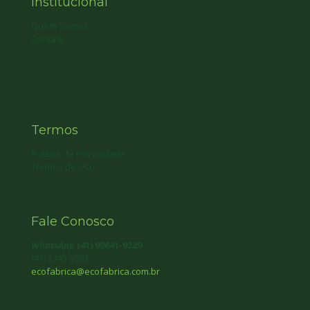
Institucional
Quem Somos
Contato
Termos
Política de Privacidade
Termos de Uso
Fale Conosco
WhatsApp
(41) 99641-9229
(41) 3345 5583
ecofabrica@ecofabrica.com.br