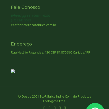
Fale Conosco
WhatsApp
(41) 99641-9229
(41) 3345 5583
ecofabrica@ecofabrica.com.br
Endereço
Rua Natálio Fagundes, 130 CEP 81.870-360 Curitiba/ PR
© Desde 2001 EcoFábrica Ind. e Com. de Produtos
Ecológicos Ltda.