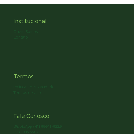
Institucional
Quem Somos
Contato
Termos
Política de Privacidade
Termos de Uso
Fale Conosco
WhatsApp
(41) 99641-9229
(41) 3345 5583