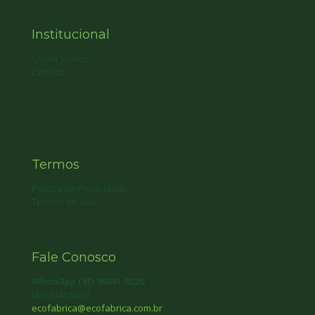
Institucional
Quem Somos
Contato
Termos
Política de Privacidade
Termos de Uso
Fale Conosco
WhatsApp
(41) 99641-9229
(41) 3345 5583
ecofabrica@ecofabrica.com.br