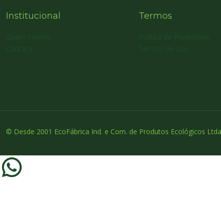
Institucional
Termos
Quem Somos
Política de Privacidade
Contato
Termos de Uso
© Desde 2001 EcoFábrica Ind. e Com. de Produtos Ecológicos Ltda