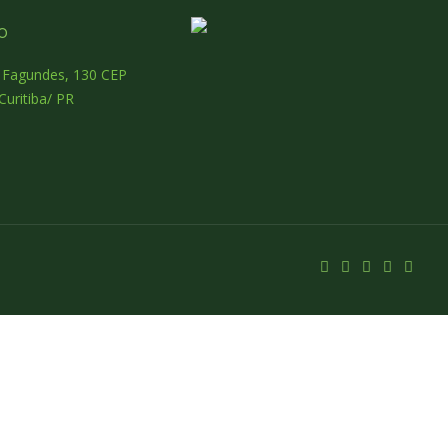
o
o Fagundes, 130 CEP
Curitiba/ PR