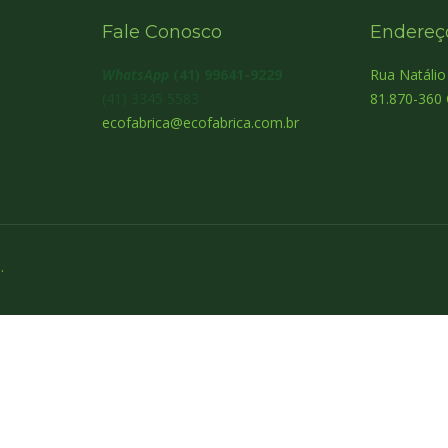
Fale Conosco
Endereç
WhatsApp
(41) 99641-9229
Rua Natáli
(41) 3345 5583
81.870-360 
ecofabrica@ecofabrica.com.br
.