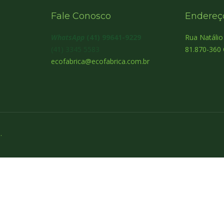
Fale Conosco
Endereç
WhatsApp
(41) 99641-9229
Rua Natáli
(41) 3345 5583
81.870-360 
ecofabrica@ecofabrica.com.br
.