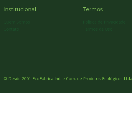
Institucional
Termos
Quem Somos
Política de Privacidade
Contato
Termos de Uso
© Desde 2001 EcoFábrica Ind. e Com. de Produtos Ecológicos Ltda