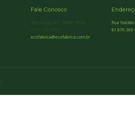
Fale Conosco
Endereç
WhatsApp
(41) 99641-9229
Rua Natáli
(41) 3345 5583
81.870-360 
ecofabrica@ecofabrica.com.br
.