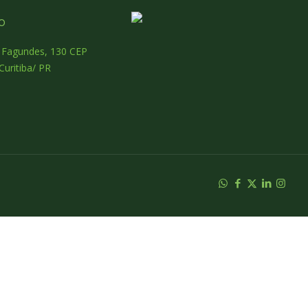
o
o Fagundes, 130 CEP
Curitiba/ PR