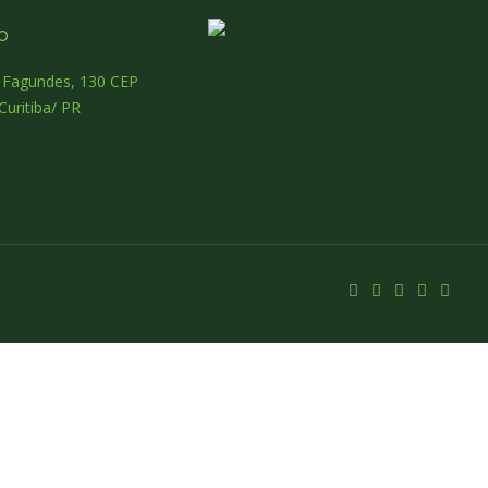
o
o Fagundes, 130 CEP
Curitiba/ PR