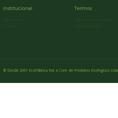
Institucional
Termos
Quem Somos
Política de Privacidade
Contato
Termos de Uso
© Desde 2001 EcoFábrica Ind. e Com. de Produtos Ecológicos Ltda