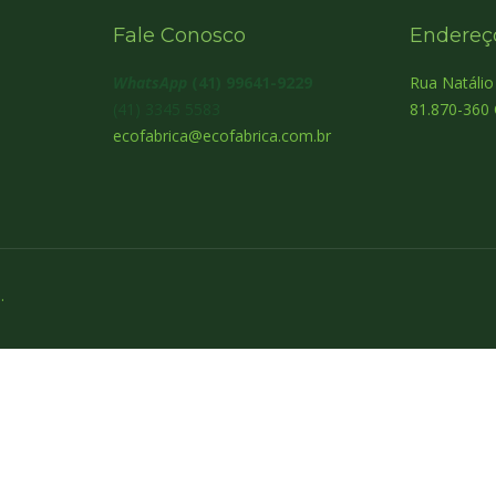
Fale Conosco
Endereç
WhatsApp
(41) 99641-9229
Rua Natáli
(41) 3345 5583
81.870-360 
ecofabrica@ecofabrica.com.br
.