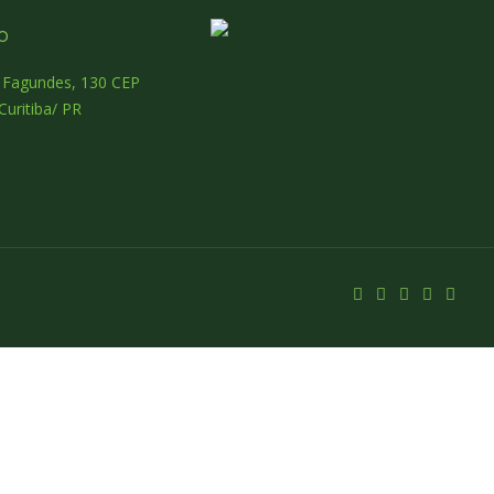
o
o Fagundes, 130 CEP
Curitiba/ PR