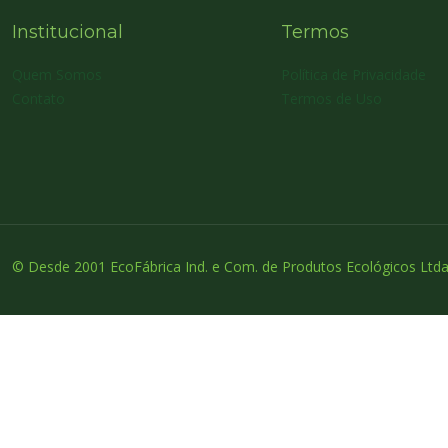
Institucional
Termos
Quem Somos
Política de Privacidade
Contato
Termos de Uso
© Desde 2001 EcoFábrica Ind. e Com. de Produtos Ecológicos Ltda