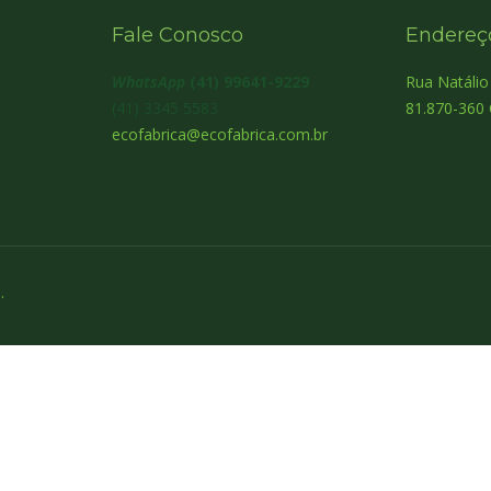
Fale Conosco
Endereç
WhatsApp
(41) 99641-9229
Rua Natáli
(41) 3345 5583
81.870-360 
ecofabrica@ecofabrica.com.br
.