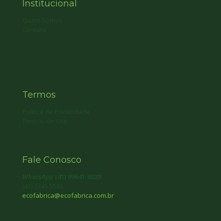
Institucional
Quem Somos
Contato
Termos
Política de Privacidade
Termos de Uso
Fale Conosco
WhatsApp
(41) 99641-9229
(41) 3345 5583
ecofabrica@ecofabrica.com.br