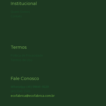
Institucional
Quem Somos
Contato
Termos
Política de Privacidade
Termos de Uso
Fale Conosco
WhatsApp
(41) 99641-9229
(41) 3345 5583
ecofabrica@ecofabrica.com.br