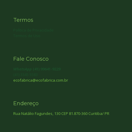
Termos
Política de Privacidade
Termos de Uso
Fale Conosco
WhatsApp
(41) 99641-9229
(41) 3345 5583
ecofabrica@ecofabrica.com.br
Endereço
Rua Natálio Fagundes, 130 CEP 81.870-360 Curitiba/ PR