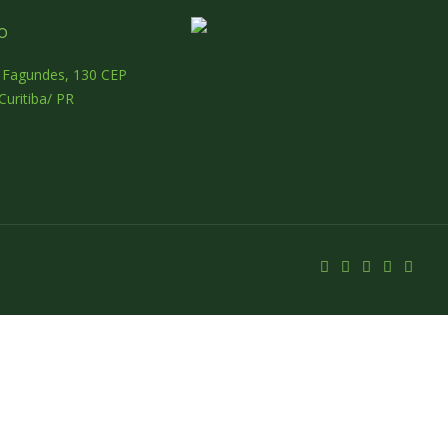
o
o Fagundes, 130 CEP
Curitiba/ PR