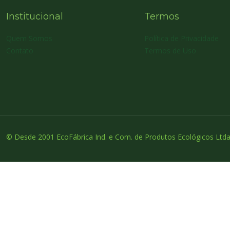
Institucional
Termos
Quem Somos
Política de Privacidade
Contato
Termos de Uso
© Desde 2001 EcoFábrica Ind. e Com. de Produtos Ecológicos Ltda