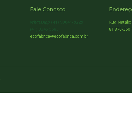
Fale Conosco
Endereç
WhatsApp
(41) 99641-9229
Rua Natáli
(41) 3345 5583
81.870-360 
ecofabrica@ecofabrica.com.br
.